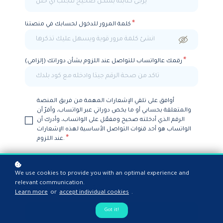
*
كلمة المرور للدخول لحسابك في منصتنا
*
رقمك عالواتساب للتواصل عند اللزوم بشأن دوراتك (إلزامي)
أوافق على تلقي الإشعارات المهمة من فريق المنصة
والمتعلقة بحسابي أو ما يخص دوراتي عبر الواتساب، وأقرّ أن
الرقم الذي أدخلته صحيح ومفعّل على الواتساب، وأدرك أن
الواتساب هو أحد قنوات التواصل الأساسية لهذه الإشعارات
*
عند اللزوم.
*
I accept the
Terms & Conditions
We use cookies to provide you with an optimal experience and
I would like to receive news, tips and tricks, and other
relevant communication.
promotional material
Learn more
or
accept individual cookies
.
Got it!
Create