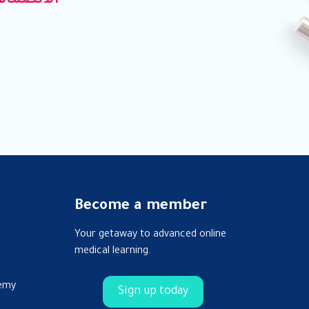
الانضمام 
Become a member
Your getaway to advanced online
medical learning.
emy
Sign up today