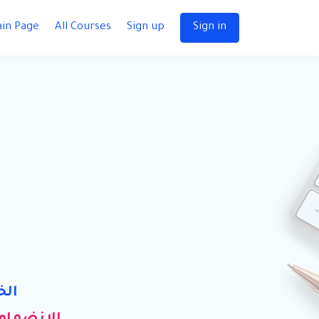
in Page
All Courses
Sign up
Sign in
 Clinic