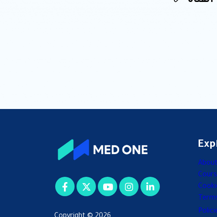
ه القناة
Exp
Abou
Cours
Cooki
Terms
Polici
Copyright © 2026